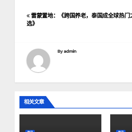
文
雷蒙置地：《跨国养老，泰国成全球热门
选》
章
导
航
By
admin
相关文章