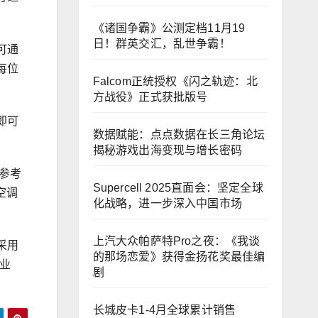
《诸国争霸》公测定档11月19
日！群英交汇，乱世争霸！
可通
每位
Falcom正统授权《闪之轨迹：北
方战役》正式获批版号
即可
数据赋能：点点数据在长三角论坛
揭秘游戏出海变现与增长密码
参考
Supercell 2025直面会：坚定全球
空调
化战略，进一步深入中国市场
上汽大众帕萨特Pro之夜：《我谈
采用
的那场恋爱》获得金扬花奖最佳编
业
剧
长城皮卡1-4月全球累计销售