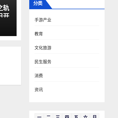
分类
之轨
日开
手游产业
教育
文化旅游
民生服务
消费
资讯
一
二
三
四
五
六
日