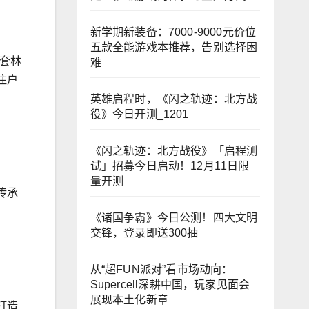
新学期新装备：7000-9000元价位
五款全能游戏本推荐，告别选择困
套林
难
住户
英雄启程时，《闪之轨迹：北方战
役》今日开测_1201
《闪之轨迹：北方战役》「启程测
试」招募今日启动！12月11日限
量开测
传承
《诸国争霸》今日公测！四大文明
交锋，登录即送300抽
从“超FUN派对”看市场动向：
Supercell深耕中国，玩家见面会
展现本土化新章
打造