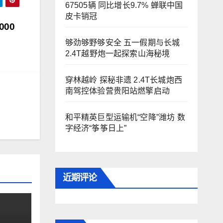
67505辆 同比增长9.7% 蝉联中国
皮卡销冠
00
够劲够野够安全 五一假期与长城
2.4T越野炮一起探索山海秘境
穿林越岭 探秘非遗 2.4T长城炮西
南驾控体验营贵阳站燃擎启动
和平精英巨型运输机“空降”潍坊 数
字经济“筝筝日上”
近期评论