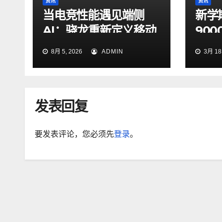
资讯
资讯
当电竞性能遇见端侧
新学
AI：骁龙重新定义移动
90
游戏的体验与生产方式
游戏
8月 5, 2026
ADMIN
3月 18,
困难
发表回复
要发表评论，您必须先
登录
。