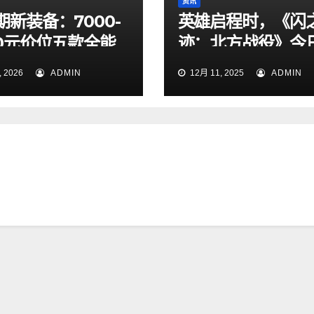
资讯
期新装备：7000-
英雄启程时，《闪
00元价位五款全能
迹：北方战役》今
本推荐，告别选择
测_1201
 2026
ADMIN
12月 11, 2025
ADMIN