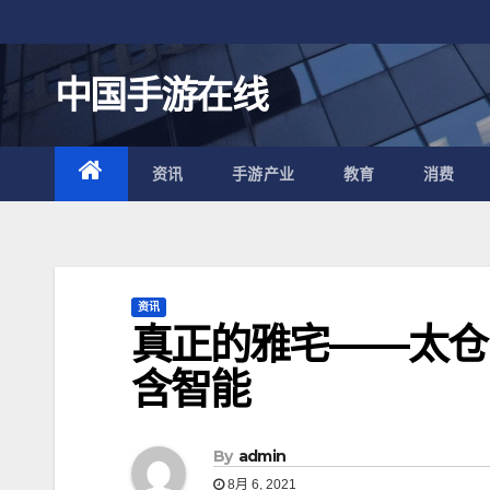
跳
至
内
中国手游在线
容
资讯
手游产业
教育
消费
资讯
真正的雅宅——太仓
含智能
By
admin
8月 6, 2021