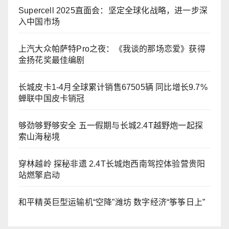
Supercell 2025直面会：坚定全球化战略，进一步深
入中国市场
上汽大众帕萨特Pro之夜：《我谈的那场恋爱》获得
金扬花奖最佳编剧
长城皮卡1-4月全球累计销售67505辆 同比增长9.7%
蝉联中国皮卡销冠
够劲够野够安全 五一假期与长城2.4T越野炮一起探
索山海秘境
穿林越岭 探秘非遗 2.4T长城炮西南驾控体验营贵阳
站燃擎启动
和平精英巨型运输机“空降”潍坊 数字经济“筝筝日上”