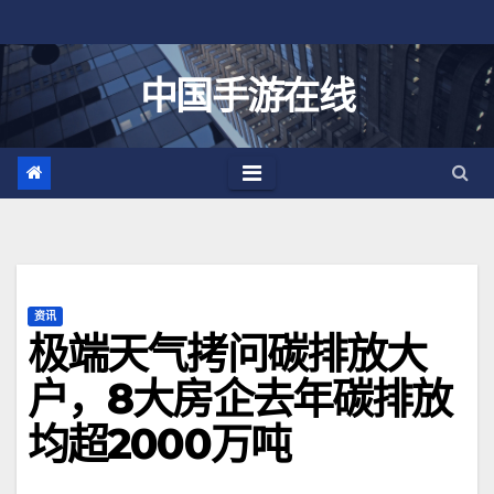
跳
至
内
中国手游在线
容
资讯
极端天气拷问碳排放大
户，8大房企去年碳排放
均超2000万吨