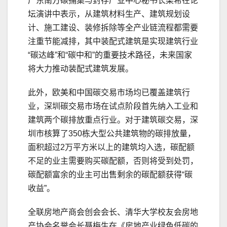
广东南方碳捕集与封存产业中心秘书长梁希在论
坛演讲中表示，从建筑材料生产、建筑规划设
计、施工建设、装修拆除等全产业链流程都需要
注重节能减排，其中装配式建筑是实现建筑行业
“碳达峰”和“碳中和”的重要技术路径，未来国家
将大力推动装配式建筑发展。
此外，欧美和中国碳交易市场均已覆盖建筑行
业，深圳碳交易市场在试点阶段首先纳入工业和
建筑两个碳排放重点行业。对于建筑碳交易，深
圳市核算了350栋大型公共建筑物的碳排放量，
面积超过2万平方米以上的建筑均入选，碳配额
不足的业主需要购买碳配额，否则将受到处罚，
碳配额富余的业主可出售剩余的碳配额获得“碳
收益”。
全联房地产商会创会会长、清华大学校友会房地
产协会名誉会长聂梅生在《房地产业绿色低碳的