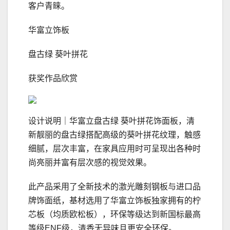
客户青睐。
华富立饰板
盘古绿 葵叶拼花
获奖作品欣赏
设计说明｜华富立盘古绿 葵叶拼花饰面板，清
新靓丽的盘古绿搭配高级的葵叶拼花纹理，触感
细腻，层次丰富，在家具应用时可呈现出各种时
尚亮丽并富有层次感的视觉效果。
此产品采用了全新技术的激光雕刻钢板与进口品
牌饰面纸，基材选用了华富立饰板独家拥有的柠
芯板（均质欧松板），环保等级达到新国标最高
等级ENF级，清香无异味且更安全环保。