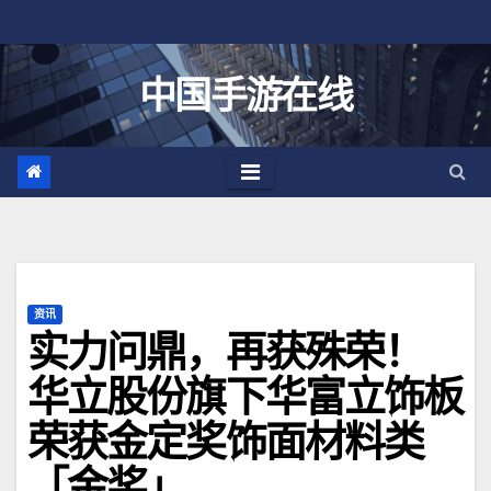
跳
至
内
中国手游在线
容
资讯
实力问鼎，再获殊荣！
华立股份旗下华富立饰板
荣获金定奖饰面材料类
「金奖」