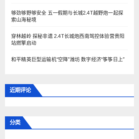
够劲够野够安全 五一假期与长城2.4T越野炮一起探
索山海秘境
穿林越岭 探秘非遗 2.4T长城炮西南驾控体验营贵阳
站燃擎启动
和平精英巨型运输机“空降”潍坊 数字经济“筝筝日上”
近期评论
分类