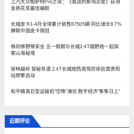
上汽大众帕萨特Pro之夜：《我谈的那场恋爱》获得
金扬花奖最佳编剧
长城皮卡1-4月全球累计销售67505辆 同比增长9.7%
蝉联中国皮卡销冠
够劲够野够安全 五一假期与长城2.4T越野炮一起探
索山海秘境
穿林越岭 探秘非遗 2.4T长城炮西南驾控体验营贵阳
站燃擎启动
和平精英巨型运输机“空降”潍坊 数字经济“筝筝日上”
近期评论