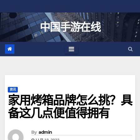
跳
至
内
中国手游在线
容
资讯
家用烤箱品牌怎么挑？具
备这几点便值得拥有
By
admin