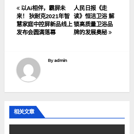
文
以Ai相伴，霸屏未
人民日报《走
来！ 狄耐克2021年智
读》恒洁卫浴 解
章
慧家庭中控屏新品线上
锁高质量卫浴品
导
发布会圆满落幕
牌的发展奥秘
航
By
admin
相关文章