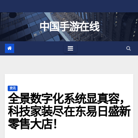
跳
至
内
中国手游在线
容
资讯
全景数字化系统显真容，
科技家装尽在东易日盛新
零售大店！