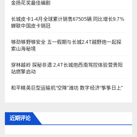
金扬花奖最佳编剧
长城皮卡1-4月全球累计销售67505辆 同比增长9.7%
蝉联中国皮卡销冠
够劲够野够安全 五一假期与长城2.4T越野炮一起探
索山海秘境
穿林越岭 探秘非遗 2.4T长城炮西南驾控体验营贵阳
站燃擎启动
和平精英巨型运输机“空降”潍坊 数字经济“筝筝日上”
近期评论