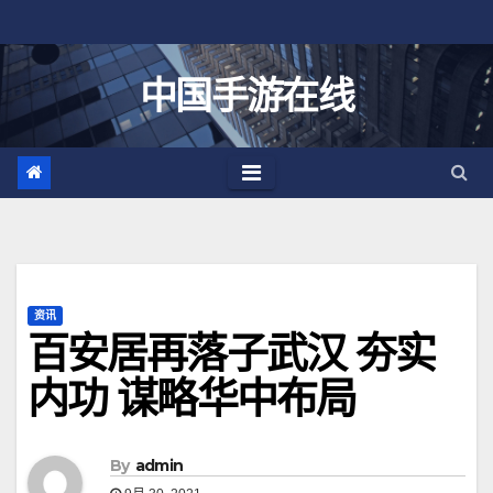
跳
至
内
中国手游在线
容
资讯
百安居再落子武汉 夯实
内功 谋略华中布局
By
admin