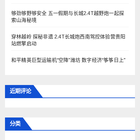
够劲够野够安全 五一假期与长城2.4T越野炮一起探
索山海秘境
穿林越岭 探秘非遗 2.4T长城炮西南驾控体验营贵阳
站燃擎启动
和平精英巨型运输机“空降”潍坊 数字经济“筝筝日上”
近期评论
分类