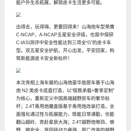
能户外生态拓展，解锁皮卡生活更多可能。
出得去，玩得嗨，更要回得来！山海炮车型荣膺
C-NCAP、A-NCAP五星安全评级，也是中保研
C-IASI测评中安全性能达到三项全“G”的皮卡车
型。双五星安全护航，开心出发，平安回家，构
筑新能源皮卡安全新标杆！
本次亮相上海车展的山海炮豪华旅居车基于山海
炮 N2 类皮卡底盘打造，以“极致承载+奢享定制”
为核心，重新定义中国高端越野房车的奢华标
杆；2.4T乘用炮魔盒版基于乘用炮改装打造，全
面强化通过性与拓展能力，既能日常通勤，也能
翻山越岭、奔赴星辰大海；2.4T越野炮够劲、够
野、够安全，是同级动力最强，原厂改装的越野