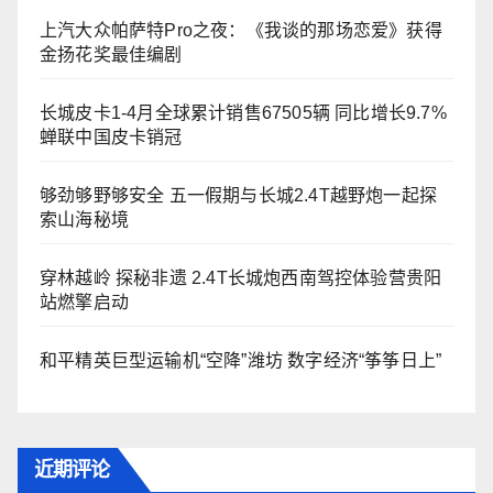
上汽大众帕萨特Pro之夜：《我谈的那场恋爱》获得
金扬花奖最佳编剧
长城皮卡1-4月全球累计销售67505辆 同比增长9.7%
蝉联中国皮卡销冠
够劲够野够安全 五一假期与长城2.4T越野炮一起探
索山海秘境
穿林越岭 探秘非遗 2.4T长城炮西南驾控体验营贵阳
站燃擎启动
和平精英巨型运输机“空降”潍坊 数字经济“筝筝日上”
近期评论