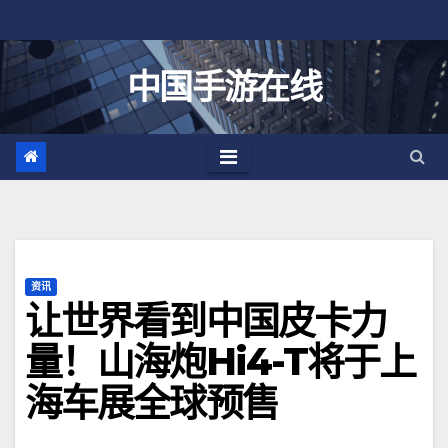
跳
至
内
中国手游在线
容
资讯
让世界看到中国皮卡力
量！山海炮Hi4-T将于上
海车展全球预售