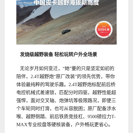
发烧级
越
野装备
轻松玩转户外全场景
无论岁月如何变迁，“她”要的只是坚定如初的
陪伴，2.4T越野炮“原厂改装”的领先优势，带你
体验最纯粹的驾驶乐趣。2.4T越野炮标配前后桥
电控机械式差速锁，匹配分时四驱，越野性能超
强悍，面对交叉轴、炮弹坑等极限路况，即便三
个车轮同时打滑，也可从容脱困；原厂配备涉水
喉、越野侧踏、前后铁质竞技杠、9500磅拉力T-
MAX专业绞盘等硬核装备，户外畅玩更省心。