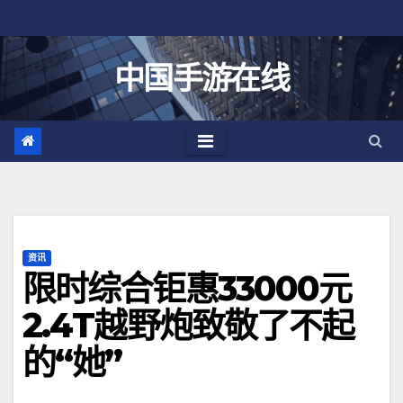
跳
至
内
中国手游在线
容
资讯
限时综合钜惠33000元
2.4T越野炮致敬了不起
的“她”