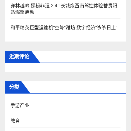
穿林越岭 探秘非遗 2.4T长城炮西南驾控体验营贵阳
站燃擎启动
和平精英巨型运输机“空降”潍坊 数字经济“筝筝日上”
近期评论
分类
手游产业
教育