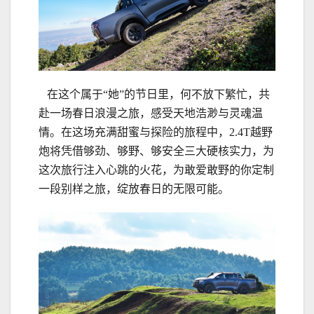
在这个属于“她”的节日里，何不放下繁忙，共
赴一场春日浪漫之旅，感受天地浩渺与灵魂温
情。在这场充满甜蜜与探险的旅程中，2.4T越野
炮将凭借够劲、够野、够安全三大硬核实力，为
这次旅行注入心跳的火花，为敢爱敢野的你定制
一段别样之旅，绽放春日的无限可能。