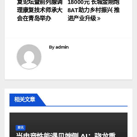
复论坛暨前列腺调
18000元 长城金刚炮
章
理康复技术师承大
8AT助力乡村振兴 推
导
会在青岛举办
进产业升级
航
By
admin
相关文章
资讯
当电竞性能遇见端侧 AI：骁龙重