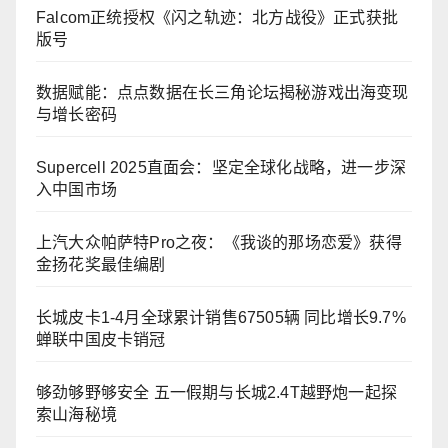
Falcom正统授权《闪之轨迹：北方战役》正式获批
版号
数据赋能：点点数据在长三角论坛揭秘游戏出海变现
与增长密码
Supercell 2025直面会：坚定全球化战略，进一步深
入中国市场
上汽大众帕萨特Pro之夜：《我谈的那场恋爱》获得
金扬花奖最佳编剧
长城皮卡1-4月全球累计销售67505辆 同比增长9.7%
蝉联中国皮卡销冠
够劲够野够安全 五一假期与长城2.4T越野炮一起探
索山海秘境