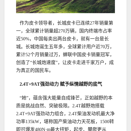
作为皮卡领导者，长城皮卡已连续27年销量第
一，全球累计销量超270万辆，国内终端市占率
近50%，中国每卖出两台皮卡，就有一台是长
城。长城炮诞生五年多，全球累计用户近70万，
累计52个月销量过万，蝉联中国皮卡销量冠军，
创造了“长城炮速度”，让皮卡走进千家万户，成
为真正的国民车。
2
.4
T+
9
AT
强劲动力
赋予纵情越野的底气
“她”，蕴含强大能量自成锋芒，正如越野的本
质是挑战自然、突破极限。2.4T越野炮搭载
2.4T+9AT强劲动力组合，2.4T柴油发动机最大净
功率135kW，堪称国产柴油动力天花板，1500转
即可爆发480N·m最大扭矩，起步、攀爬更从