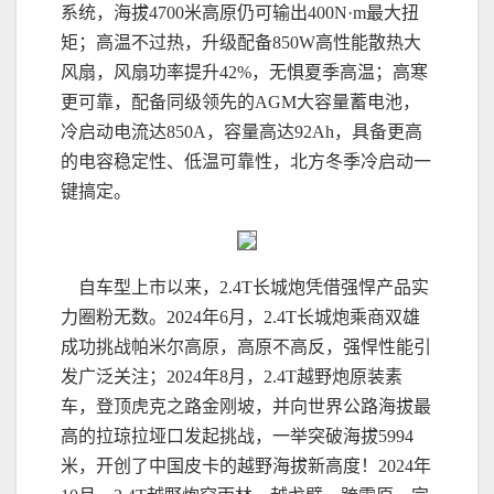
系统，海拔4700米高原仍可输出400N·m最大扭
矩；高温不过热，升级配备850W高性能散热大
风扇，风扇功率提升42%，无惧夏季高温；高寒
更可靠，配备同级领先的AGM大容量蓄电池，
冷启动电流达850A，容量高达92Ah，具备更高
的电容稳定性、低温可靠性，北方冬季冷启动一
键搞定。
自车型上市以来，2.4T长城炮凭借强悍产品实
力圈粉无数。2024年6月，2.4T长城炮乘商双雄
成功挑战帕米尔高原，高原不高反，强悍性能引
发广泛关注；2024年8月，2.4T越野炮原装素
车，登顶虎克之路金刚坡，并向世界公路海拔最
高的拉琼拉垭口发起挑战，一举突破海拔5994
米，开创了中国皮卡的越野海拔新高度！2024年