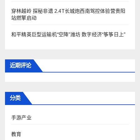
穿林越岭 探秘非遗 2.4T长城炮西南驾控体验营贵阳
站燃擎启动
和平精英巨型运输机“空降”潍坊 数字经济“筝筝日上”
近期评论
分类
手游产业
教育