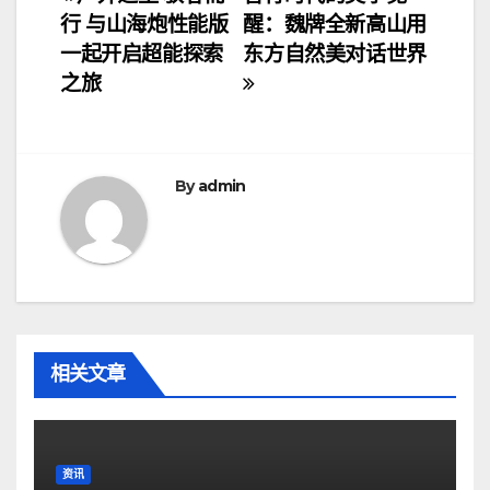
文
行 与山海炮性能版
醒：魏牌全新高山用
章
一起开启超能探索
东方自然美对话世界
导
之旅
航
By
admin
相关文章
资讯