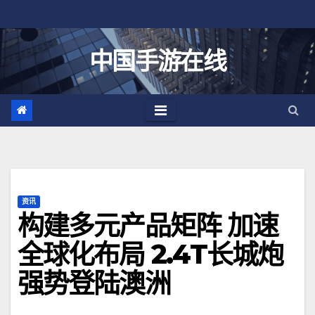
跳
至
内
中国手游在线
容
资讯
构建多元产品矩阵 加速
全球化布局 2.4T长城炮
强势登陆澳洲