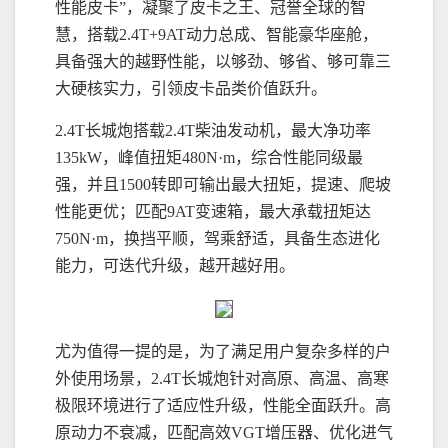
性能皮卡”，凝聚了皮卡之王、冠誉全球的智
慧，搭载2.4T+9AT动力总成、智能豪华座舱，
具备强大的越野性能，以够劲、够省、够可靠三
大硬核实力，引领皮卡品类价值跃升。
2.4T长城炮搭载2.4T柴油发动机，最大净功率
135kW，峰值扭矩480N·m，综合性能同级最
强，并且1500转即可输出最大扭矩，提速、爬坡
性能更优；匹配9AT变速箱，最大承载扭矩达
750N·m，换挡平顺，驾乘舒适，具备生态进化
能力，可迭代升级，越开越好用。
尤为值得一提的是，为了满足用户复杂多样的户
外使用场景，2.4T长城炮针对高原、高温、高寒
极限环境进行了适应性升级，性能全面跃升。高
原动力不衰减，匹配高效VGT增压器、优化进气