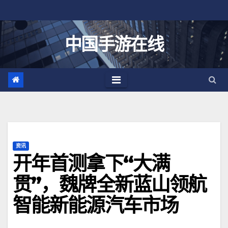
跳
至
内
中国手游在线
容
资讯
开年首测拿下“大满
贯”，魏牌全新蓝山领航
智能新能源汽车市场