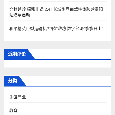
穿林越岭 探秘非遗 2.4T长城炮西南驾控体验营贵阳
站燃擎启动
和平精英巨型运输机“空降”潍坊 数字经济“筝筝日上”
近期评论
分类
手游产业
教育