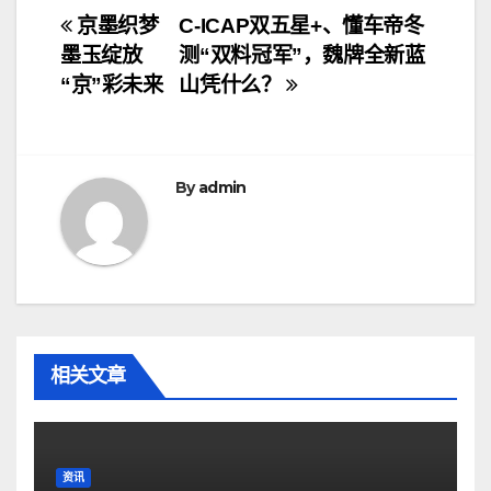
文
京墨织梦
C-ICAP双五星+、懂车帝冬
墨玉绽放
测“双料冠军”，魏牌全新蓝
章
“京”彩未来
山凭什么？
导
航
By
admin
相关文章
资讯