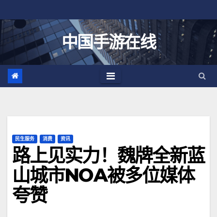
跳
至
内
中国手游在线
容
民生服务
消费
资讯
路上见实力！魏牌全新蓝
山城市NOA被多位媒体
夸赞