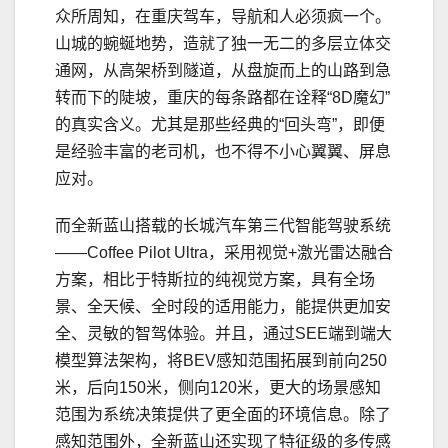
众所周知，在重庆驾车，导航和人必须疯一个。
山城的蜿蜒地势，造就了独一无二的多层立体交
通网，从高架桥到隧道，从盘旋而上的山路到急
转而下的陡坡，重庆的每条路都在诠释“8D魔幻”
的真实含义。尤其是那些经典的“回头弯”，即便
是经验丰富的老司机，也不得不小心翼翼、屏息
应对。
而全新蓝山搭载的长城汽车第三代智能驾驶系统
——Coffee Pilot Ultra，采用视觉+激光雷达融合
方案，相比于特斯拉的纯视觉方案，具有全场
景、全天候、全时段的适用能力，能提供更加安
全、灵敏的智驾体验。并且，通过SEE端到端大
模型算法架构，将BEV感知范围拓展到前向250
米，后向150米，侧向120米，更大的场景感知
范围为系统决策提供了更全⾯的环境信息。除了
感知范围外，全新蓝山还实现了特征级的多传感