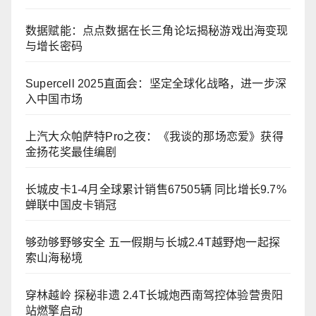
数据赋能：点点数据在长三角论坛揭秘游戏出海变现
与增长密码
Supercell 2025直面会：坚定全球化战略，进一步深
入中国市场
上汽大众帕萨特Pro之夜：《我谈的那场恋爱》获得
金扬花奖最佳编剧
长城皮卡1-4月全球累计销售67505辆 同比增长9.7%
蝉联中国皮卡销冠
够劲够野够安全 五一假期与长城2.4T越野炮一起探
索山海秘境
穿林越岭 探秘非遗 2.4T长城炮西南驾控体验营贵阳
站燃擎启动