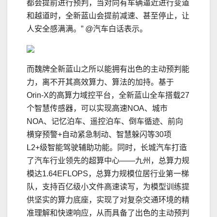
都会提前进行预判，当对向有车辆逼近进行变道
和越道时，全新蓝山会提前减速、甚至停止，让
人安全感满满。” @汽车白话表示。
而魏牌全新蓝山之所以能拥有出色的主动预判能
力，离不开其高效算力、算法的加持。基于
Orin-X的高算力域控平台，全新蓝山全车搭载27
个智慧传感器，可以实现高速NOA、城市
NOA、记忆泊车、遥控泊车、倒车循迹、前向
横穿预警+自动紧急制动、智慧躲闪等30项
L2+级智能驾驶辅助功能。同时，长城汽车打造
了汽车行业领先的超算中⼼——九州，总算力规
模达1.64EFLOPS，总算力规模位居行业第⼀梯
队，支持百亿级小文件高速读写，为模型训练提
供坚实的算力底座，实现了对复杂交通环境的精
准理解和快速响应，从而具备了出色的主动预判