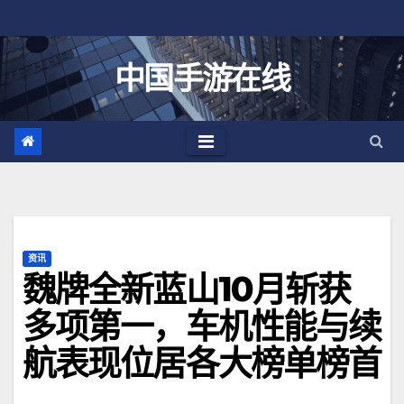
跳
至
内
中国手游在线
容
资讯
魏牌全新蓝山10月斩获
多项第一，车机性能与续
航表现位居各大榜单榜首