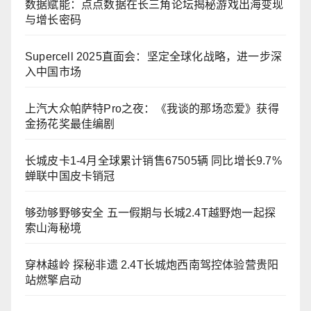
数据赋能：点点数据在长三角论坛揭秘游戏出海变现
与增长密码
Supercell 2025直面会：坚定全球化战略，进一步深
入中国市场
上汽大众帕萨特Pro之夜：《我谈的那场恋爱》获得
金扬花奖最佳编剧
长城皮卡1-4月全球累计销售67505辆 同比增长9.7%
蝉联中国皮卡销冠
够劲够野够安全 五一假期与长城2.4T越野炮一起探
索山海秘境
穿林越岭 探秘非遗 2.4T长城炮西南驾控体验营贵阳
站燃擎启动