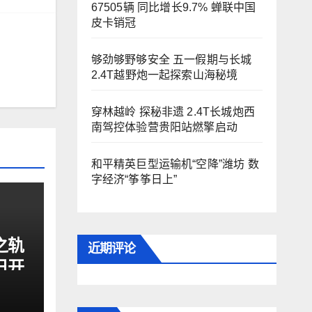
67505辆 同比增长9.7% 蝉联中国
皮卡销冠
够劲够野够安全 五一假期与长城
2.4T越野炮一起探索山海秘境
穿林越岭 探秘非遗 2.4T长城炮西
南驾控体验营贵阳站燃擎启动
和平精英巨型运输机“空降”潍坊 数
字经济“筝筝日上”
之轨
近期评论
日开