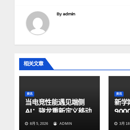
章
导
By
admin
航
相关文章
资讯
资讯
当电竞性能遇见端侧
新学
AI：骁龙重新定义移动
90
游戏的体验与生产方式
游戏
8月 5, 2026
ADMIN
3月 18,
困难