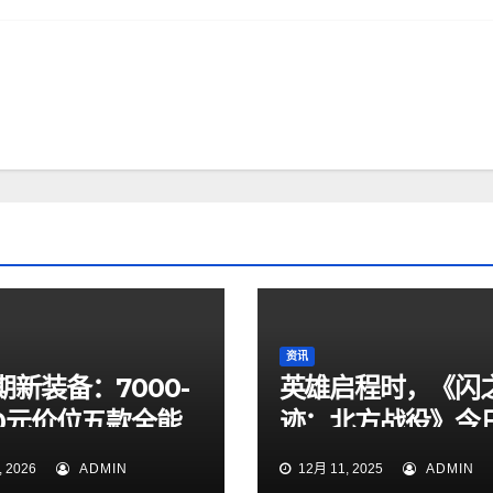
资讯
期新装备：7000-
英雄启程时，《闪
00元价位五款全能
迹：北方战役》今
本推荐，告别选择
测_1201
 2026
ADMIN
12月 11, 2025
ADMIN