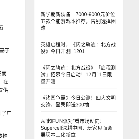
新学期新装备：7000-9000元价位
五款全能游戏本推荐，告别选择困
拓
难
英雄启程时，《闪之轨迹：北方战
基于
役》今日开测_1201
《闪之轨迹：北方战役》「启程测
发而
试」招募今日启动！12月11日限
量开测
。在
提供
《诸国争霸》今日公测！四大文明
交锋，登录即送300抽
到了广
从“超FUN派对”看市场动向：
Supercell深耕中国，玩家见面会
展现本土化新章
技推