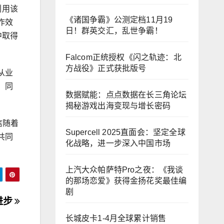
引用该
《诸国争霸》公测定档11月19
作效
日！群英交汇，乱世争霸！
中取得
Falcom正统授权《闪之轨迹：北
方战役》正式获批版号
从业
。同
数据赋能：点点数据在长三角论坛
揭秘游戏出海变现与增长密码
信随着
Supercell 2025直面会：坚定全球
共同
化战略，进一步深入中国市场
上汽大众帕萨特Pro之夜：《我谈
的那场恋爱》获得金扬花奖最佳编
剧
进步
长城皮卡1-4月全球累计销售